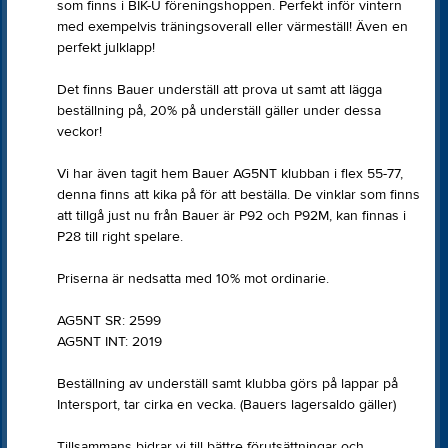
som finns i BIK-U föreningshoppen. Perfekt inför vintern
med exempelvis träningsoverall eller värmeställ! Även en
perfekt julklapp!
Det finns Bauer underställ att prova ut samt att lägga
beställning på, 20% på underställ gäller under dessa
veckor!
Vi har även tagit hem Bauer AG5NT klubban i flex 55-77,
denna finns att kika på för att beställa. De vinklar som finns
att tillgå just nu från Bauer är P92 och P92M, kan finnas i
P28 till right spelare.
Priserna är nedsatta med 10% mot ordinarie.
AG5NT SR: 2599
AG5NT INT: 2019
Beställning av underställ samt klubba görs på lappar på
Intersport, tar cirka en vecka. (Bauers lagersaldo gäller)
Tillsammans bidrar vi till bättre förutsättningar och