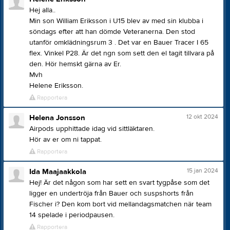
Hej alla..
Min son William Eriksson i U15 blev av med sin klubba i
söndags efter att han dömde Veteranerna. Den stod
utanför omklädningsrum 3 . Det var en Bauer Tracer I 65
flex. Vinkel P28. Är det ngn som sett den el tagit tillvara på
den. Hör hemskt gärna av Er.
Mvh
Helene Eriksson.
Rapportera
12 okt 2024
Helena Jonsson
Airpods upphittade idag vid sittläktaren.
Hör av er om ni tappat.
Rapportera
15 jan 2024
Ida Maajaakkola
Hej! Är det någon som har sett en svart tygpåse som det
ligger en undertröja från Bauer och suspshorts från
Fischer i? Den kom bort vid mellandagsmatchen när team
14 spelade i periodpausen.
Rapportera