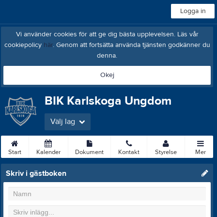
Logga in
Vi använder cookies för att ge dig bästa upplevelsen. Läs vår
cookiepolicy
här
. Genom att fortsätta använda tjänsten godkänner du
denna.
Okej
BIK Karlskoga Ungdom
Välj lag
Start
Kalender
Dokument
Kontakt
Styrelse
Mer
Skriv i gästboken