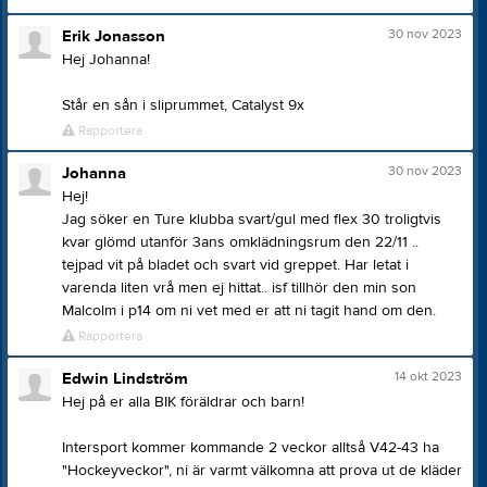
30 nov 2023
Erik Jonasson
Hej Johanna!
Står en sån i sliprummet, Catalyst 9x
Rapportera
30 nov 2023
Johanna
Hej!
Jag söker en Ture klubba svart/gul med flex 30 troligtvis
kvar glömd utanför 3ans omklädningsrum den 22/11 ..
tejpad vit på bladet och svart vid greppet. Har letat i
varenda liten vrå men ej hittat.. isf tillhör den min son
Malcolm i p14 om ni vet med er att ni tagit hand om den.
Rapportera
14 okt 2023
Edwin Lindström
Hej på er alla BIK föräldrar och barn!
Intersport kommer kommande 2 veckor alltså V42-43 ha
"Hockeyveckor", ni är varmt välkomna att prova ut de kläder