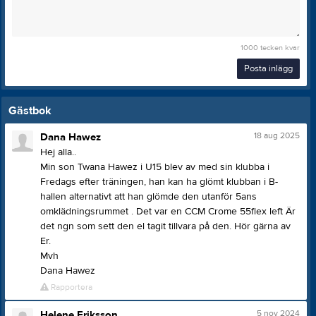
1000
tecken kvar
Posta inlägg
Gästbok
18 aug 2025
Dana Hawez
Hej alla..
Min son Twana Hawez i U15 blev av med sin klubba i
Fredags efter träningen, han kan ha glömt klubban i B-
hallen alternativt att han glömde den utanför 5ans
omklädningsrummet . Det var en CCM Crome 55flex left Är
det ngn som sett den el tagit tillvara på den. Hör gärna av
Er.
Mvh
Dana Hawez
Rapportera
5 nov 2024
Helene Eriksson