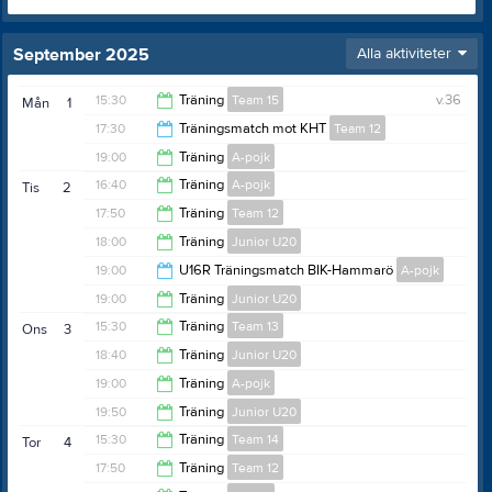
September 2025
Alla aktiviteter
15:30
Träning
Team 15
v.36
Mån
1
17:30
Träningsmatch mot KHT
Team 12
16:30
19:00
Träning
A-pojk
20:30
16:40
Träning
A-pojk
Tis
2
20:00
17:50
Träning
Team 12
17:40
18:00
Träning
Junior U20
18:50
19:00
U16R Träningsmatch BIK-Hammarö
A-pojk
19:00
19:00
Träning
Junior U20
21:00
15:30
Träning
Team 13
Ons
3
20:00
18:40
Träning
Junior U20
16:30
19:00
Träning
A-pojk
21:10
19:50
Träning
Junior U20
20:00
15:30
Träning
Team 14
Tor
4
22:20
17:50
Träning
Team 12