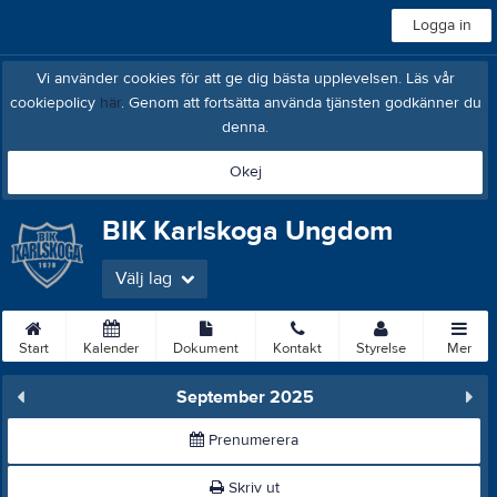
Logga in
Vi använder cookies för att ge dig bästa upplevelsen. Läs vår
cookiepolicy
här
. Genom att fortsätta använda tjänsten godkänner du
denna.
Okej
BIK Karlskoga Ungdom
Välj lag
Start
Kalender
Dokument
Kontakt
Styrelse
Mer
September 2025
Prenumerera
Skriv ut